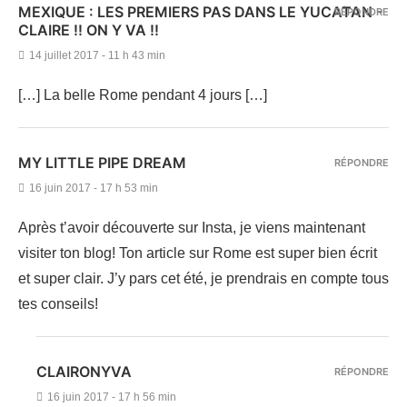
MEXIQUE : LES PREMIERS PAS DANS LE YUCATAN -
RÉPONDRE
CLAIRE !! ON Y VA !!
14 juillet 2017 - 11 h 43 min
[…] La belle Rome pendant 4 jours […]
MY LITTLE PIPE DREAM
RÉPONDRE
16 juin 2017 - 17 h 53 min
Après t’avoir découverte sur Insta, je viens maintenant
visiter ton blog! Ton article sur Rome est super bien écrit
et super clair. J’y pars cet été, je prendrais en compte tous
tes conseils!
CLAIRONYVA
RÉPONDRE
16 juin 2017 - 17 h 56 min