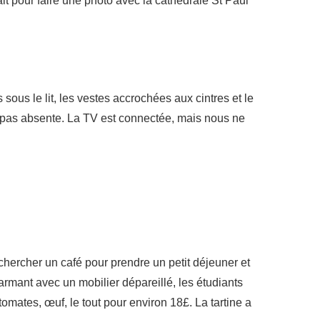
fait pour faire une photo avec la cathédrale St Paul
 sous le lit, les vestes accrochées aux cintres et le
ais pas absente. La TV est connectée, mais nous ne
chercher un café pour prendre un petit déjeuner et
harmant avec un mobilier dépareillé, les étudiants
omates, œuf, le tout pour environ 18£. La tartine a