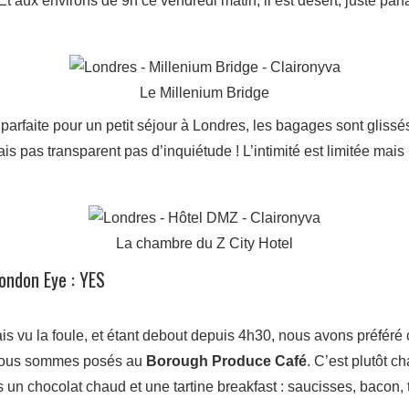
Et aux environs de 9h ce vendredi matin, il est désert, juste par
Le Millenium Bridge
 parfaite pour un petit séjour à Londres, les bagages sont glissés
 mais pas transparent pas d’inquiétude ! L’intimité est limitée m
La chambre du Z City Hotel
London Eye : YES
s vu la foule, et étant debout depuis 4h30, nous avons préféré 
s nous sommes posés au
Borough Produce Café
. C’est plutôt c
 un chocolat chaud et une tartine breakfast : saucisses, bacon, t