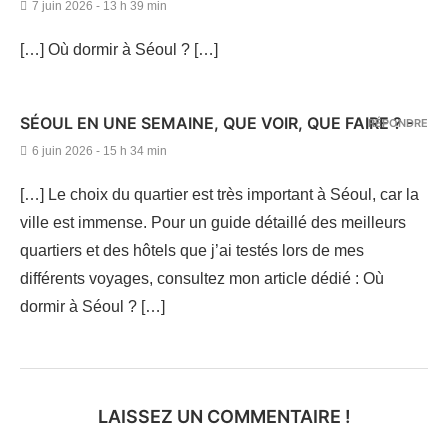
7 juin 2026 - 13 h 39 min
[…] Où dormir à Séoul ? […]
SÉOUL EN UNE SEMAINE, QUE VOIR, QUE FAIRE ? -
RÉPONDRE
6 juin 2026 - 15 h 34 min
[…] Le choix du quartier est très important à Séoul, car la
ville est immense. Pour un guide détaillé des meilleurs
quartiers et des hôtels que j’ai testés lors de mes
différents voyages, consultez mon article dédié : Où
dormir à Séoul ? […]
LAISSEZ UN COMMENTAIRE !