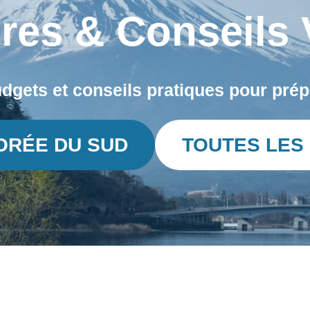
aires & Conseils
udgets et conseils pratiques pour
prép
ORÉE DU SUD
TOUTES LES