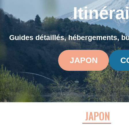
Itinér
Guides détaillés, hébergements, b
JAPON
C
JAPON