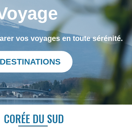
 Voyage
arer vos voyages en toute sérénité.
 DESTINATIONS
CORÉE DU SUD