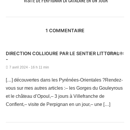
VISITE DE PERPIGNAN LA CATALANE EN UN JOUR
1 COMMENTAIRE
DIRECTION COLLIOURE PAR LE SENTIER LITTORAL !
RÉPONDRE
-
7 avril 2024 - 16 h 11 min
[…] découvertes dans les Pyrénées-Orientales ?Rendez-
vous sur mes autres articles :– les Gorges du Gouleyrous
et le château d’Opoul,– 3 jours à Villefranche de
Conflent,– visite de Perpignan en un jour,– une […]