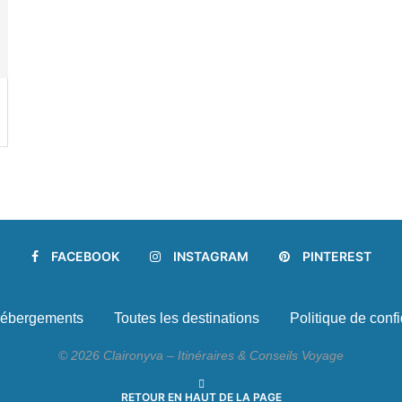
FACEBOOK
INSTAGRAM
PINTEREST
ébergements
Toutes les destinations
Politique de confi
© 2026 Claironyva – Itinéraires & Conseils Voyage
RETOUR EN HAUT DE LA PAGE