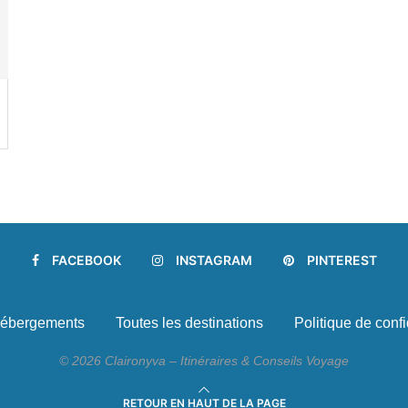
FACEBOOK
INSTAGRAM
PINTEREST
ébergements
Toutes les destinations
Politique de confi
© 2026 Claironyva – Itinéraires & Conseils Voyage
RETOUR EN HAUT DE LA PAGE